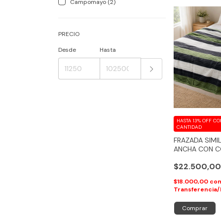
Campomayo (2)
PRECIO
Desde
Hasta
HASTA 13% OFF
CO
CANTIDAD
FRAZADA SIMIL
ANCHA CON C
PLAZAS
$22.500,0
$18.000,00
co
Transferencia/
Comprar