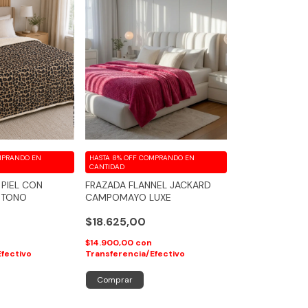
PRANDO EN
HASTA 8% OFF
COMPRANDO EN
CANTIDAD
 PIEL CON
FRAZADA FLANNEL JACKARD
 TONO
CAMPOMAYO LUXE
$18.625,00
$14.900,00
con
Efectivo
Transferencia/Efectivo
Comprar