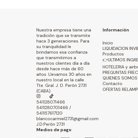
Nuestra empresa tiene una
Información
tradición que se transmite
hace 3 generaciones. Para
Inicio
su tranquilidad le
LIQUIDACION INV
brindamos esa confianza
Productos
que transmitimos a
👉ULTIMOS INGR
nuestros clientes día a día
HOTELERIA y airb
desde hace más de 60
PREGUNTAS FRE
años. Llevamos 30 años en
QUIENES SOMOS
nuestro local en la calle
Contacto
Tte. Gral. J. D. Perón 2731
OFERTAS RELAM
(CABA).
541128071466
5411280701466 /
541157617120
blancocarmiel2731@gmail.com
J.D.Perón 2731
Medios de pago