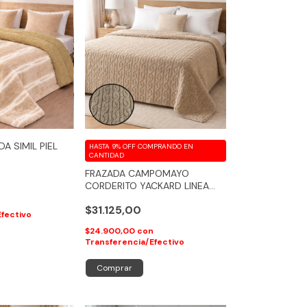
A SIMIL PIEL
HASTA 9% OFF
COMPRANDO EN
CANTIDAD
FRAZADA CAMPOMAYO
CORDERITO YACKARD LINEA
REFUGIO / BOREAL
n
$31.125,00
Efectivo
$24.900,00
con
Transferencia/Efectivo
Comprar