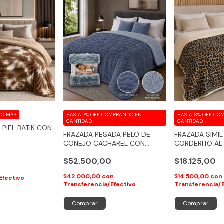
 O MÁS
HASTA 7% OFF
COMPRANDO EN
HASTA 8% OFF
COM
CANTIDAD
CANTIDAD
 PIEL BATIK CON
FRAZADA PESADA PELO DE
FRAZADA SIMIL
CONEJO CACHAREL CON
CORDERITO AL
CORDERITO
$52.500,00
$18.125,00
$42.000,00
con
$14.500,00
con
Efectivo
Transferencia/Efectivo
Transferencia/
Comprar
Comprar