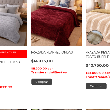
FRAZADA FLANNEL ONDAS
FRAZADA PESAD
MPRANDO EN
TACTO BUBBLE
$14.375,00
NNEL PLUMAS
$43.750,00
$11.500,00
con
Transferencia/Efectivo
$35.000,00
co
Transferencia/
Comprar
n
Comprar
Efectivo