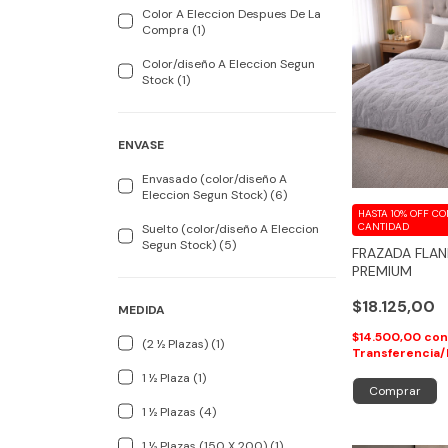
Color A Eleccion Despues De La
Compra (1)
Color/diseño A Eleccion Segun
Stock (1)
ENVASE
Envasado (color/diseño A
Eleccion Segun Stock) (6)
HASTA 10% OFF
CO
CANTIDAD
Suelto (color/diseño A Eleccion
Segun Stock) (5)
FRAZADA FLA
PREMIUM
$18.125,00
MEDIDA
$14.500,00
co
(2 ½ Plazas) (1)
Transferencia/
1 ½ Plaza (1)
Comprar
1 ½ Plazas (4)
1 ½ Plazas (150 X 200) (1)