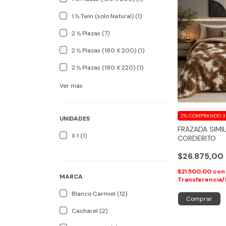
1 ½ Twin (solo Natural) (1)
2 ½ Plazas (7)
2 ½ Plazas (180 X 200) (1)
2 ½ Plazas (180 X 220) (1)
Ver más
2%
COMPRANDO 3
UNIDADES
FRAZADA SIMIL
X 1 (1)
CORDERITO
$26.875,00
$21.500,00
con
MARCA
Transferencia/
Blanco Carmiel (12)
Comprar
Cacharel (2)