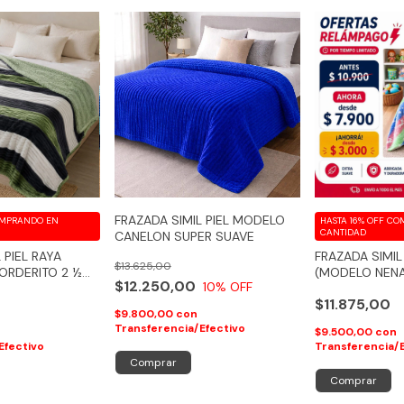
FRAZADA SIMIL PIEL MODELO
MPRANDO EN
HASTA 16% OFF
CO
CANTIDAD
CANELON SUPER SUAVE
 PIEL RAYA
FRAZADA SIMIL
$13.625,00
ORDERITO 2 ½
(MODELO NEN
$12.250,00
10
% OFF
0
$11.875,00
$9.800,00
con
Transferencia/Efectivo
n
$9.500,00
con
Efectivo
Transferencia/
Comprar
Comprar