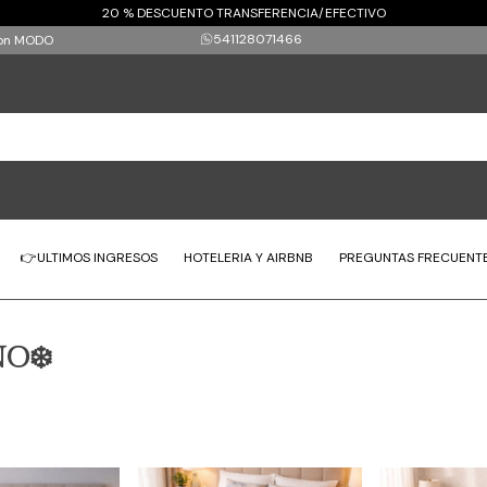
20 % DESCUENTO TRANSFERENCIA/EFECTIVO
541128071466
 con MODO
👉ULTIMOS INGRESOS
HOTELERIA Y AIRBNB
PREGUNTAS FRECUENT
O❄️