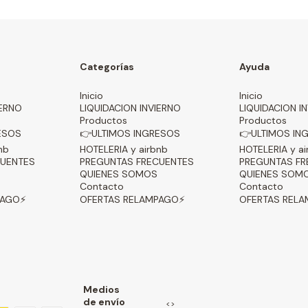
Categorías
Ayuda
Inicio
Inicio
IERNO
LIQUIDACION INVIERNO
LIQUIDACION I
Productos
Productos
ESOS
👉ULTIMOS INGRESOS
👉ULTIMOS IN
nb
HOTELERIA y airbnb
HOTELERIA y ai
CUENTES
PREGUNTAS FRECUENTES
PREGUNTAS FR
QUIENES SOMOS
QUIENES SOM
Contacto
Contacto
PAGO⚡
OFERTAS RELAMPAGO⚡
OFERTAS REL
Medios
de envío
<>