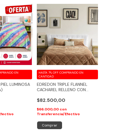
MPRANDO EN
HASTA 7% OFF
COMPRANDO EN
CANTIDAD
 PIEL LUMINOSA
EDREDON TRIPLE FLANNEL
A)
CACHAREL RELLENO CON
VELLON SILICONADO CON
$82.500,00
FUNDA DE ALMOHADA
$66.000,00
con
Efectivo
Transferencia/Efectivo
Comprar