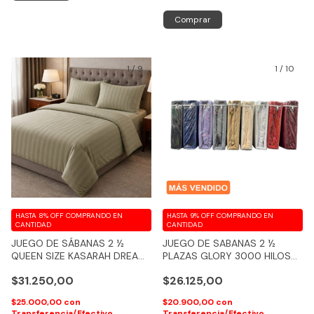
Comprar
1
/
9
1
/
10
HASTA 8% OFF
COMPRANDO EN
HASTA 9% OFF
COMPRANDO EN
CANTIDAD
CANTIDAD
JUEGO DE SÁBANAS 2 ½
JUEGO DE SABANAS 2 ½
QUEEN SIZE KASARAH DREAM
PLAZAS GLORY 3000 HILOS
SOFT 600 HILOS (PREMIUM
100% ALGODON FEELING
$31.250,00
$26.125,00
QUALITY)
$25.000,00
con
$20.900,00
con
Transferencia/Efectivo
Transferencia/Efectivo