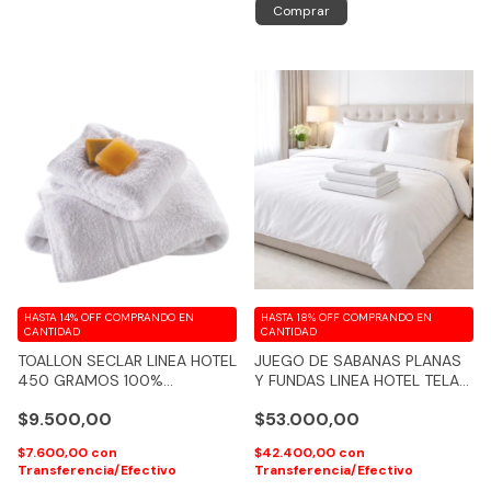
Comprar
HASTA 14% OFF
COMPRANDO EN
HASTA 18% OFF
COMPRANDO EN
CANTIDAD
CANTIDAD
TOALLON SECLAR LINEA HOTEL
JUEGO DE SABANAS PLANAS
450 GRAMOS 100%
Y FUNDAS LINEA HOTEL TELA
ALGODON - COD 218
PERCAL 180 HILOS COLOR
$9.500,00
$53.000,00
BLANCO
$7.600,00
con
$42.400,00
con
Transferencia/Efectivo
Transferencia/Efectivo