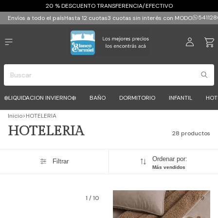
20 % DESCUENTO TRANSFERENCIA/EFECTIVO
541128
Envíos a todo el país
Hasta 12 cuotas
3 cuotas sin interés con MODO
❄️LIQUIDACION INVIERNO❄️
BAÑO
DORMITORIO
INFANTIL
HOT
Inicio
>
HOTELERIA
HOTELERIA
28 productos
Ordenar por:
Filtrar
Más vendidos
1
/
10
1
/
9