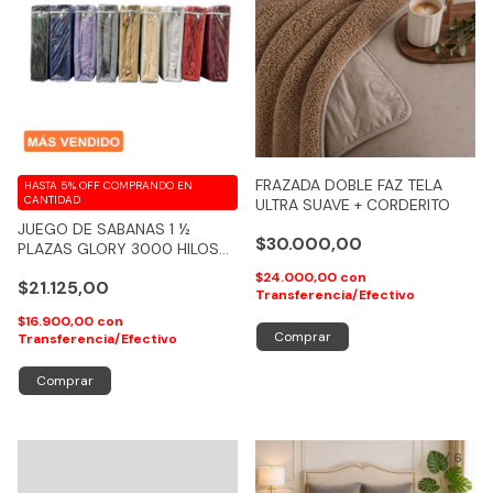
FRAZADA DOBLE FAZ TELA
HASTA 5% OFF
COMPRANDO EN
CANTIDAD
ULTRA SUAVE + CORDERITO
JUEGO DE SABANAS 1 ½
$30.000,00
PLAZAS GLORY 3000 HILOS
100% ALGODON FEELING
$24.000,00
con
$21.125,00
Transferencia/Efectivo
$16.900,00
con
Comprar
Transferencia/Efectivo
Comprar
1
/
6