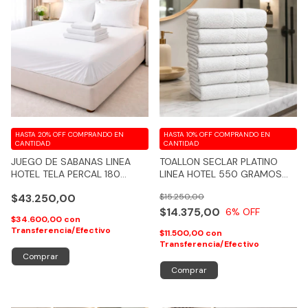
HASTA 20% OFF
COMPRANDO EN
HASTA 10% OFF
COMPRANDO EN
CANTIDAD
CANTIDAD
JUEGO DE SABANAS LINEA
TOALLON SECLAR PLATINO
HOTEL TELA PERCAL 180
LINEA HOTEL 550 GRAMOS
HILOS COLOR BLANCO CON
100% ALGODON - COD 219
$43.250,00
$15.250,00
AJUSTABLE
$14.375,00
6
% OFF
$34.600,00
con
Transferencia/Efectivo
$11.500,00
con
Transferencia/Efectivo
Comprar
Comprar