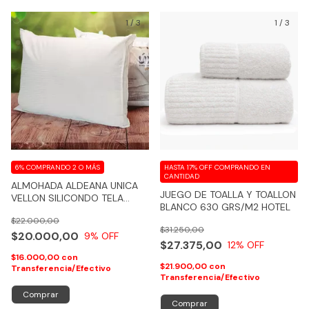
1
/
3
1
/
3
6%
COMPRANDO 2 O MÁS
HASTA 17% OFF
COMPRANDO EN
CANTIDAD
ALMOHADA ALDEANA UNICA
JUEGO DE TOALLA Y TOALLON
VELLON SILICONDO TELA
BLANCO 630 GRS/M2 HOTEL
PERCAL 180 HILOS 100 %
$22.000,00
ALGODON
$31.250,00
$20.000,00
9
% OFF
$27.375,00
12
% OFF
$16.000,00
con
$21.900,00
con
Transferencia/Efectivo
Transferencia/Efectivo