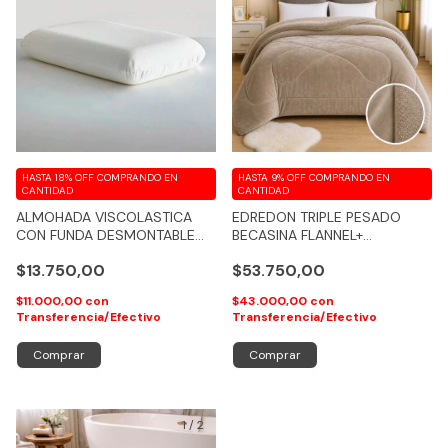
HASTA 18% OFF
COMPRANDO EN
HASTA 9% OFF
COMPRANDO EN
CANTIDAD
CANTIDAD
ALMOHADA VISCOLASTICA
EDREDON TRIPLE PESADO
CON FUNDA DESMONTABLE
BECASINA FLANNEL+
CON CIERRE
CORDERITO + RELLENO
$13.750,00
$53.750,00
SILICONADO
$11.000,00
con
$43.000,00
con
Transferencia/Efectivo
Transferencia/Efectivo
Comprar
1
/
2