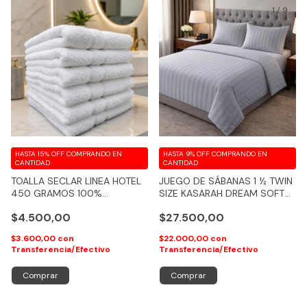
1
/
9
HASTA 15% OFF
COMPRANDO EN
HASTA 9% OFF
COMPRANDO EN
CANTIDAD
CANTIDAD
TOALLA SECLAR LINEA HOTEL
JUEGO DE SÁBANAS 1 ½ TWIN
450 GRAMOS 100%
SIZE KASARAH DREAM SOFT
ALGODON - COD 218
600 HILOS (PREMIUM
$4.500,00
$27.500,00
QUALITY)
$3.600,00
con
$22.000,00
con
Transferencia/Efectivo
Transferencia/Efectivo
Comprar
Comprar