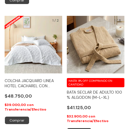
Comprar
1
/
2
1
/
8
COLCHA JACQUARD LINEA
HASTA 9% OFF
COMPRANDO EN
CANTIDAD
HOTEL CACHAREL CON
FUNDAS COLOR BLANCO
BATA SECLAR DE ADULTO 100
$48.750,00
% ALGODON (M-L-XL)
$39.000,00
con
$41.125,00
Transferencia/Efectivo
$32.900,00
con
Comprar
Transferencia/Efectivo