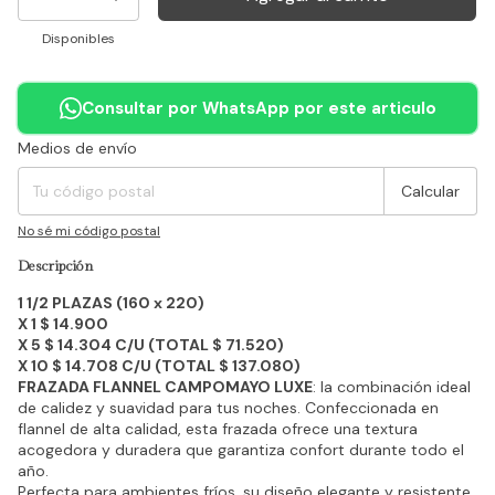
Disponibles
Consultar por WhatsApp por este articulo
Medios de envío
Entregas para el CP:
Cambiar CP
Calcular
No sé mi código postal
Descripción
1 1/2 PLAZAS (160 x 220)
X 1 $ 14.900
X 5 $ 14.304 C/U (TOTAL $ 71.520)
X 10 $ 14.708 C/U (TOTAL $ 137.080)
FRAZADA FLANNEL CAMPOMAYO LUXE
: la combinación ideal
de calidez y suavidad para tus noches. Confeccionada en
flannel de alta calidad, esta frazada ofrece una textura
acogedora y duradera que garantiza confort durante todo el
año.
Perfecta para ambientes fríos, su diseño elegante y resistente