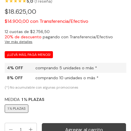
★
★
★
★
★
5,0
(1 reseña)
$18.625,00
con
Transferencia/Efectivo
$14.900,00
12
cuotas de
$2.756,50
20% de descuento
pagando con Transferencia/Efectivo
Ver más detalles
¡LLEVÁ MÁS, PAGÁ MENOS!
4% OFF
comprando 5 unidades o más *
8% OFF
comprando 10 unidades o más *
(*) No acumulable con algunas promociones
MEDIDA:
1 ½ PLAZAS
1 ½ PLAZAS