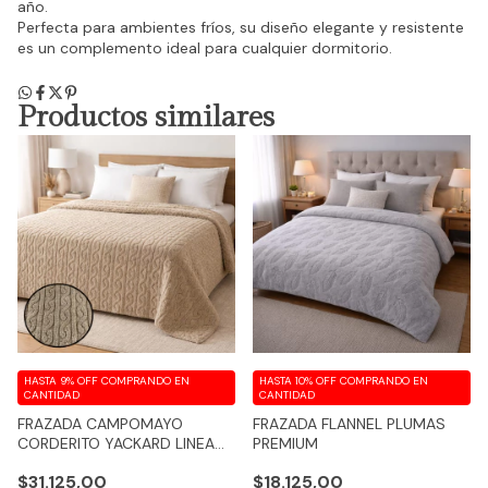
año.
Perfecta para ambientes fríos, su diseño elegante y resistente
es un complemento ideal para cualquier dormitorio.
Productos similares
HASTA 9% OFF
COMPRANDO EN
HASTA 10% OFF
COMPRANDO EN
CANTIDAD
CANTIDAD
FRAZADA CAMPOMAYO
FRAZADA FLANNEL PLUMAS
CORDERITO YACKARD LINEA
PREMIUM
REFUGIO / BOREAL
$31.125,00
$18.125,00