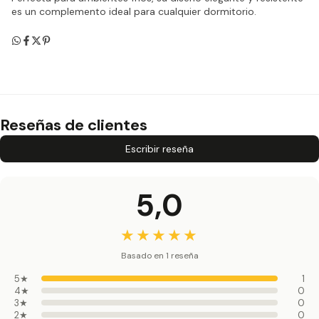
es un complemento ideal para cualquier dormitorio.
Reseñas de clientes
Escribir reseña
5,0
★
★
★
★
★
Basado en 1 reseña
5★
1
4★
0
3★
0
2★
0