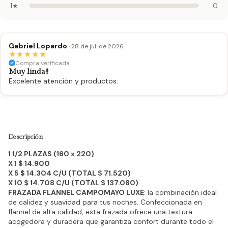
1★
0
Gabriel Lopardo
· 28 de jul. de 2026
★
★
★
★
★
Compra verificada
Muy linda!!
Excelente atención y productos.
Descripción
1 1/2 PLAZAS (160 x 220)
X 1 $ 14.900
X 5 $ 14.304 C/U (TOTAL $ 71.520)
X 10 $ 14.708 C/U (TOTAL $ 137.080)
FRAZADA FLANNEL CAMPOMAYO LUXE
: la combinación ideal
de calidez y suavidad para tus noches. Confeccionada en
flannel de alta calidad, esta frazada ofrece una textura
acogedora y duradera que garantiza confort durante todo el