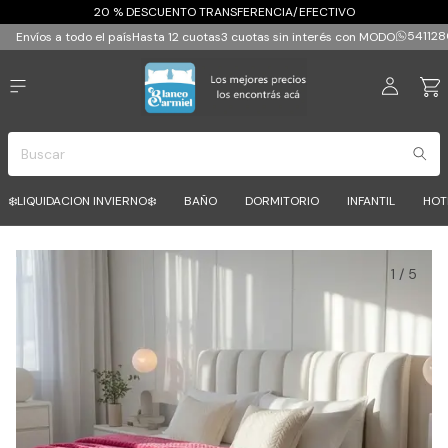
20 % DESCUENTO TRANSFERENCIA/EFECTIVO
541128
Envíos a todo el país
Hasta 12 cuotas
3 cuotas sin interés con MODO
❄️LIQUIDACION INVIERNO❄️
BAÑO
DORMITORIO
INFANTIL
HOT
1
/
5