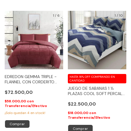
1
/
6
1
/
10
EDREDON GEMMA TRIPLE -
HASTA 16% OFF
COMPRANDO EN
CANTIDAD
FLANNEL CON CORDERITO
CON RELLENO SILICONADO -
JUEGO DE SABANAS 1 ½
$72.500,00
(SOLO BORDO Y NATURAL)
PLAZAS COOL SOFT PERCAL
800 HILOS KASARAH - COD
$58.000,00
con
$22.500,00
107
Transferencia/Efectivo
¡Solo quedan
4
en stock!
$18.000,00
con
Transferencia/Efectivo
Comprar
Comprar