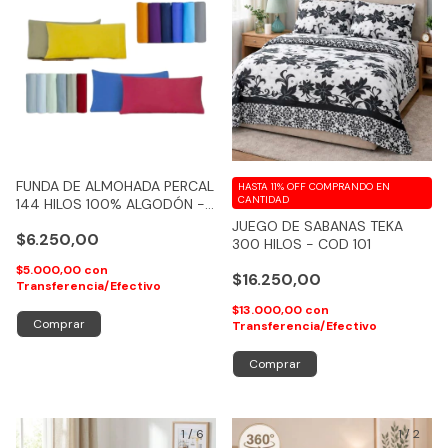
FUNDA DE ALMOHADA PERCAL
HASTA 11% OFF
COMPRANDO EN
CANTIDAD
144 HILOS 100% ALGODÓN -
COD 115
JUEGO DE SABANAS TEKA
$6.250,00
300 HILOS - COD 101
$5.000,00
con
$16.250,00
Transferencia/Efectivo
$13.000,00
con
Comprar
Transferencia/Efectivo
Comprar
1
/
6
1
/
2