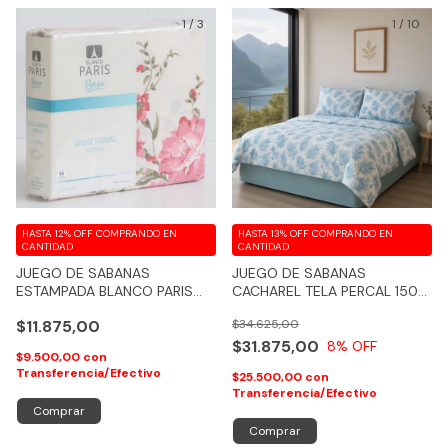
1
/
3
1
/
10
HASTA 12% OFF
COMPRANDO EN
HASTA 13% OFF
COMPRANDO EN
CANTIDAD
CANTIDAD
JUEGO DE SABANAS
JUEGO DE SABANAS
ESTAMPADA BLANCO PARIS
CACHAREL TELA PERCAL 150
CON ELASTICO TOTAL
HILOS 100 % ALGODÓN - COD
$11.875,00
$34.625,00
119
$31.875,00
8
% OFF
$9.500,00
con
Transferencia/Efectivo
$25.500,00
con
Transferencia/Efectivo
Comprar
Comprar