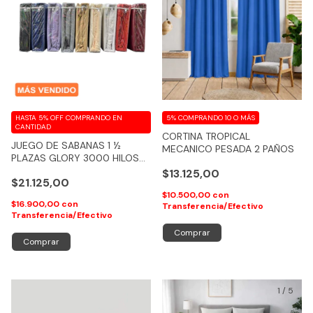
HASTA 5% OFF
COMPRANDO EN
5%
COMPRANDO 10 O MÁS
CANTIDAD
CORTINA TROPICAL
JUEGO DE SABANAS 1 ½
MECANICO PESADA 2 PAÑOS
PLAZAS GLORY 3000 HILOS
100% ALGODON FEELING
$13.125,00
$21.125,00
$10.500,00
con
$16.900,00
con
Transferencia/Efectivo
Transferencia/Efectivo
Comprar
Comprar
1
/
5