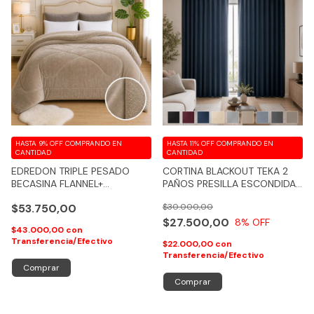
HASTA 9% OFF
COMPRANDO EN
HASTA 11% OFF
COMPRANDO EN
CANTIDAD
CANTIDAD
EDREDON TRIPLE PESADO
CORTINA BLACKOUT TEKA 2
BECASINA FLANNEL+
PAÑOS PRESILLA ESCONDIDA
CORDERITO + RELLENO
Y RIEL AMERICANO
$53.750,00
$30.000,00
SILICONADO
$27.500,00
8
% OFF
$43.000,00
con
Transferencia/Efectivo
$22.000,00
con
Transferencia/Efectivo
Comprar
Comprar