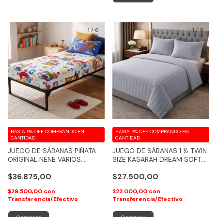
1
/
6
1
/
9
HASTA 9% OFF
COMPRANDO EN
HASTA 9% OFF
COMPRANDO EN
CANTIDAD
CANTIDAD
JUEGO DE SÁBANAS PIÑATA
JUEGO DE SÁBANAS 1 ½ TWIN
ORIGINAL NENE VARIOS
SIZE KASARAH DREAM SOFT
MODELOS - COD 131
600 HILOS (PREMIUM
$36.875,00
$27.500,00
QUALITY)
$29.500,00
con
$22.000,00
con
Transferencia/Efectivo
Transferencia/Efectivo