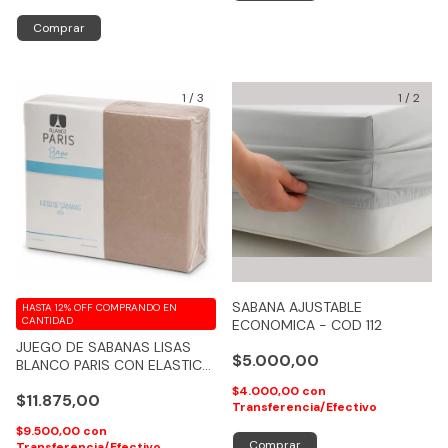
Comprar
1
/
3
1
/
2
SABANA AJUSTABLE
HASTA 12% OFF
COMPRANDO EN
CANTIDAD
ECONOMICA - COD 112
JUEGO DE SABANAS LISAS
$5.000,00
BLANCO PARIS CON ELASTICO
TOTAL
$4.000,00
con
$11.875,00
Transferencia/Efectivo
$9.500,00
con
Comprar
Transferencia/Efectivo