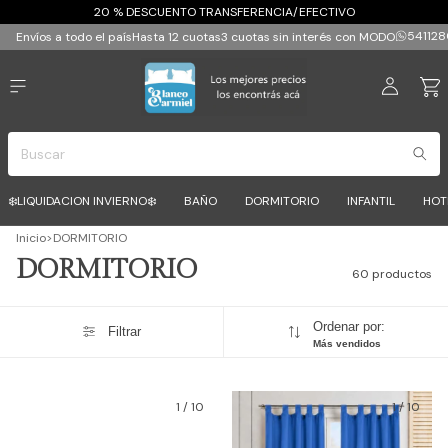
20 % DESCUENTO TRANSFERENCIA/EFECTIVO
541128
Envíos a todo el país
Hasta 12 cuotas
3 cuotas sin interés con MODO
❄️LIQUIDACION INVIERNO❄️
BAÑO
DORMITORIO
INFANTIL
HOT
Inicio
>
DORMITORIO
DORMITORIO
60 productos
Ordenar por:
Filtrar
Más vendidos
1
/
10
1
/
10