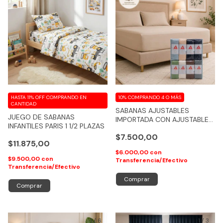
HASTA 11% OFF
COMPRANDO EN
10%
COMPRANDO 4 O MÁS
CANTIDAD
SABANAS AJUSTABLES
JUEGO DE SABANAS
IMPORTADA CON AJUSTABLE
INFANTILES PARIS 1 1/2 PLAZAS
TOTAL - COD 113
$7.500,00
$11.875,00
$6.000,00
con
$9.500,00
con
Transferencia/Efectivo
Transferencia/Efectivo
Comprar
Comprar
1
/
6
1
/
3