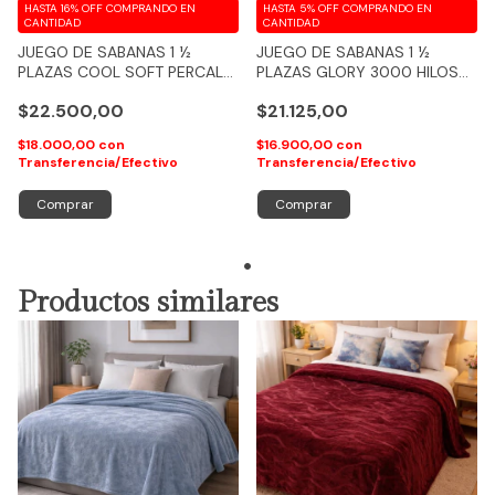
HASTA 16% OFF
COMPRANDO EN
HASTA 5% OFF
COMPRANDO EN
CANTIDAD
CANTIDAD
JUEGO DE SABANAS 1 ½
JUEGO DE SABANAS 1 ½
PLAZAS COOL SOFT PERCAL
PLAZAS GLORY 3000 HILOS
800 HILOS KASARAH - COD
100% ALGODON FEELING
$22.500,00
$21.125,00
107
$18.000,00
con
$16.900,00
con
Transferencia/Efectivo
Transferencia/Efectivo
Comprar
Comprar
Productos similares