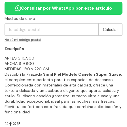
Consultar por WhatsApp por este articulo
Medios de envío
Entregas para el CP:
Cambiar CP
Calcular
No sé mi código postal
Descripción
ANTES $ 10.900
AHORA $ 9.800
MEDIDAS: 180 x 220 CM
Descubrí la
Frazada Simil Piel Modelo Canelón Super Suave
,
el complemento perfecto para tus espacios de descanso.
Confeccionada con materiales de alta calidad, ofrece una
textura delicada y un acabado elegante que aporta calidez y
estilo. Su diseño canelón garantiza un tacto ultra suave y una
durabilidad excepcional, ideal para las noches más frescas.
Elevá tu confort con esta frazada que combina sofisticación y
funcionalidad.