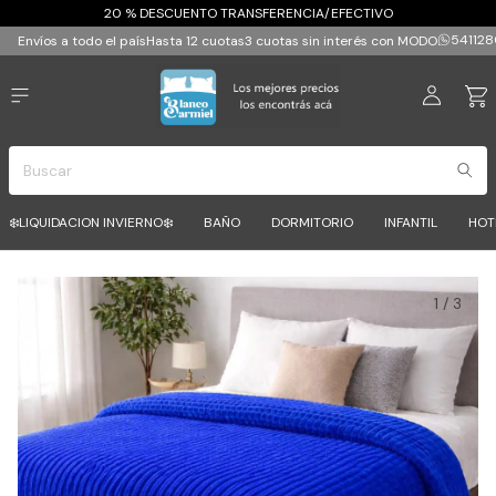
20 % DESCUENTO TRANSFERENCIA/EFECTIVO
541128
Envíos a todo el país
Hasta 12 cuotas
3 cuotas sin interés con MODO
❄️LIQUIDACION INVIERNO❄️
BAÑO
DORMITORIO
INFANTIL
HOT
1
/
3