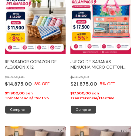
REPASADOR CORAZON DE
JUEGO DE SABANAS
ALGODON X 12
MENUCHA MICRO COTTON
400 HILOS
$16.250,00
$23.125,00
$14.875,00
$21.875,00
8
% OFF
5
% OFF
$11.900,00
con
$17.500,00
con
Transferencia/Efectivo
Transferencia/Efectivo
Comprar
Comprar
1
/
2
1
/
2