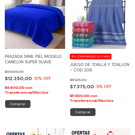
FRAZADA SIMIL PIEL MODELO
6%
COMPRANDO 10 O MÁS
CANELON SUPER SUAVE
JUEGO DE TOALLA Y TOALLON
- COD 206
$13.625,00
$12.250,00
10
% OFF
$8.125,00
$7.375,00
9
% OFF
$9.800,00
con
Transferencia/Efectivo
$5.900,00
con
Transferencia/Efectivo
Comprar
Comprar