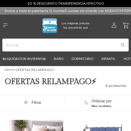
20 % DESCUENTO TRANSFERENCIA/EFECTIVO
541128
Envíos a todo el país
Hasta 12 cuotas
3 cuotas sin interés con MODO
❄️LIQUIDACION INVIERNO❄️
BAÑO
DORMITORIO
INFANTIL
HOT
Inicio
>
OFERTAS RELAMPAGO⚡
OFERTAS RELAMPAGO⚡
6 productos
Ordenar por:
Filtrar
Más vendidos
1
/
2