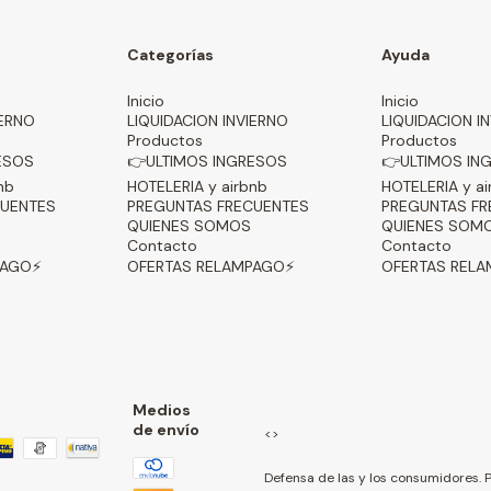
Categorías
Ayuda
Inicio
Inicio
IERNO
LIQUIDACION INVIERNO
LIQUIDACION I
Productos
Productos
ESOS
👉ULTIMOS INGRESOS
👉ULTIMOS IN
nb
HOTELERIA y airbnb
HOTELERIA y ai
CUENTES
PREGUNTAS FRECUENTES
PREGUNTAS FR
QUIENES SOMOS
QUIENES SOM
Contacto
Contacto
PAGO⚡
OFERTAS RELAMPAGO⚡
OFERTAS REL
Medios
de envío
<>
Defensa de las y los consumidores. 