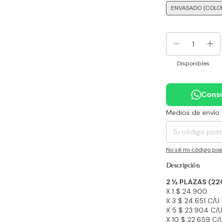
ENVASADO (COLO
Disponibles
Consu
Medios de envío
Entregas para el CP
No sé mi código pos
Descripción
2 ½ PLAZAS (22
X 1 $ 24.900
X 3 $ 24.651 C/U
X 5 $ 23.904 C/U
X 10 $ 22.659 C/