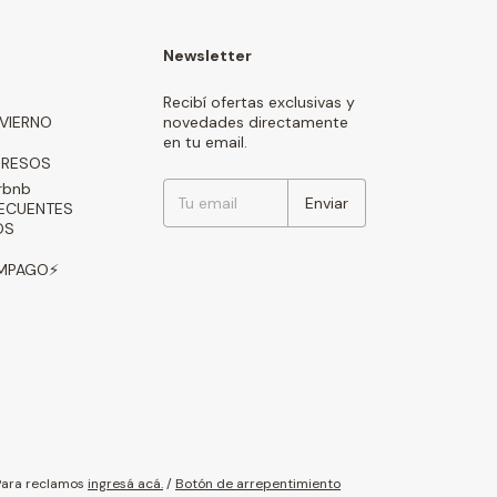
Newsletter
Recibí ofertas exclusivas y
NVIERNO
novedades directamente
en tu email.
GRESOS
rbnb
ECUENTES
OS
AMPAGO⚡
Para reclamos
ingresá acá.
/
Botón de arrepentimiento