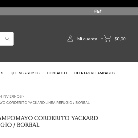
Mi cuenta
$0,00
ES
QUIENES SOMOS
CONTACTO
OFERTAS RELAMPAGO⚡
>
N INVIERNO❄️
O CORDERITO YACKARD LINEA REFUGIO / BOREAL
AMPOMAYO CORDERITO YACKARD
GIO / BOREAL