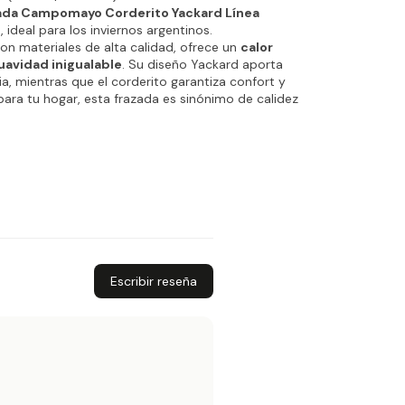
ada Campomayo Corderito Yackard Línea
l
, ideal para los inviernos argentinos.
n materiales de alta calidad, ofrece un
calor
uavidad inigualable
. Su diseño Yackard aporta
cia, mientras que el corderito garantiza confort y
para tu hogar, esta frazada es sinónimo de calidez
Escribir reseña