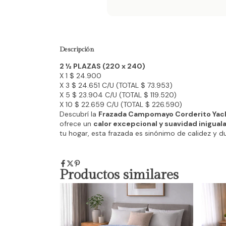
Descripción
2 ½ PLAZAS (220 x 240)
X 1 $ 24.900
X 3 $ 24.651 C/U (TOTAL $ 73.953)
X 5 $ 23.904 C/U (TOTAL $ 119.520)
X 10 $ 22.659 C/U (TOTAL $ 226.590)
Descubrí la
Frazada Campomayo Corderito Yacka
ofrece un
calor excepcional y suavidad inigual
tu hogar, esta frazada es sinónimo de calidez y du
Productos similares