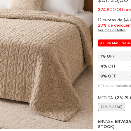
co
$24.900,00
12
cuotas de
$4.
20% de descuen
Ver más detalles
¡LLEVÁ MÁS, PAGÁ
1% OFF
4% OFF
9% OFF
(*) No acumulable 
MEDIDA:
(2 ½ PL
(2 ½ PLAZAS)
ENVASE:
ENVASA
STOCK)