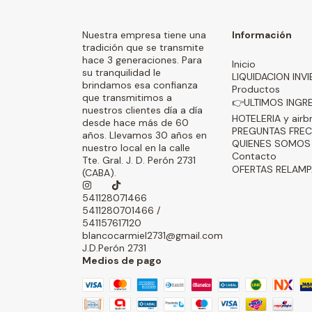
Nuestra empresa tiene una
Información
tradición que se transmite
hace 3 generaciones. Para
Inicio
su tranquilidad le
LIQUIDACION INV
brindamos esa confianza
Productos
que transmitimos a
👉ULTIMOS INGR
nuestros clientes día a día
HOTELERIA y airb
desde hace más de 60
PREGUNTAS FRE
años. Llevamos 30 años en
QUIENES SOMOS
nuestro local en la calle
Contacto
Tte. Gral. J. D. Perón 2731
OFERTAS RELAM
(CABA).
541128071466
5411280701466 /
541157617120
blancocarmiel2731@gmail.com
J.D.Perón 2731
Medios de pago