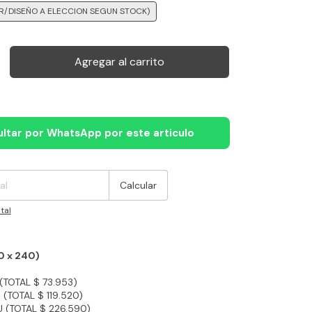
R/DISEÑO A ELECCION SEGUN STOCK)
ltar por WhatsApp por este articulo
:
Cambiar CP
Calcular
tal
0 x 240)
 (TOTAL $ 73.953)
 (TOTAL $ 119.520)
U (TOTAL $ 226.590)