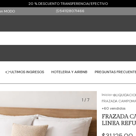
20 % DESCUENTO TRANSFERENCIA/EFECTIVO
541128071466
 con MODO
👉ULTIMOS INGRESOS
HOTELERIA Y AIRBNB
PREGUNTAS FRECUENT
Inicio
>
❄️LIQUIDACIO
1
/
7
FRAZADA CAMPOMAY
+60 vendidos
FRAZADA C
LINEA REFU
$31.125,00