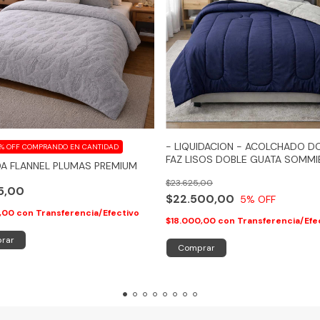
- LIQUIDACION - ACOLCHADO D
0% OFF
COMPRANDO EN CANTIDAD
FAZ LISOS DOBLE GUATA SOMMI
A FLANNEL PLUMAS PREMIUM
$23.625,00
25,00
$22.500,00
5
% OFF
0,00
con
Transferencia/Efectivo
$18.000,00
con
Transferencia/Efe
rar
Comprar