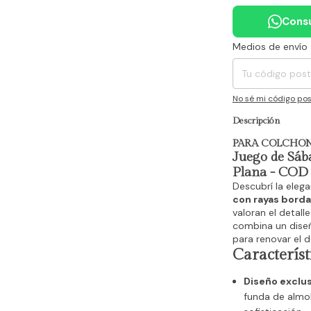
Consu
Medios de envío
Entregas para el CP
No sé mi código pos
Descripción
PARA COLCHON 
Juego de Sáb
Plana - COD
Descubrí la elega
con rayas bord
valoran el detall
combina un diseñ
para renovar el d
Característ
Diseño exclu
funda de almoh