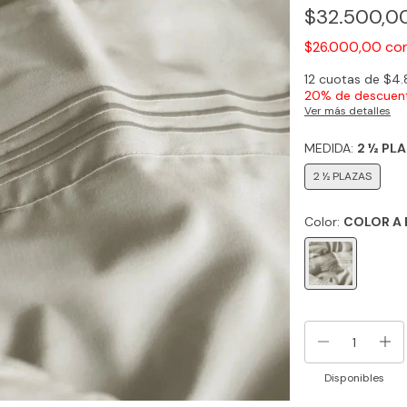
$32.500,0
co
$26.000,00
12
cuotas de
$4.
20% de descuen
Ver más detalles
MEDIDA:
2 ½ PL
2 ½ PLAZAS
Color:
COLOR A 
Disponibles