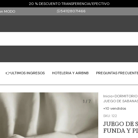
20 % DESCUENTO TRANSFERENCIA/EFECTIVO
541128071466
 con MODO
👉ULTIMOS INGRESOS
HOTELERIA Y AIRBNB
PREGUNTAS FRECUENT
Inicio
>
DORMITORIO
1
/
7
JUEGO DE SABANAS 
+10 vendidos
SKU:
122
JUEGO DE 
FUNDA Y PL