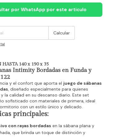
ltar por WhatsApp por este articulo
:
Cambiar CP
Calcular
tal
HASTA 140 x 190 x 35
anas Intimity Bordadas en Funda y
 122
ncia y el confort que aporta el
juego de sábanas
adas
, diseñado especialmente para quienes
e y la calidad en su descanso diario. Este set
o sofisticado con materiales de primera, ideal
ormitorio con un estilo único y delicado.
icas principales:
sivo con rayas bordadas
en la sábana plana y
ada, que brinda un toque de distinción y