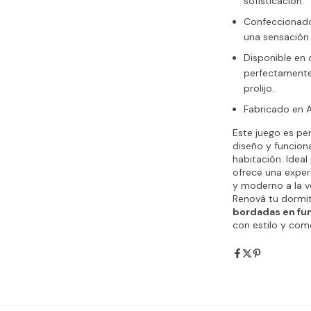
sofisticación.
Confeccionado 
una sensación 
Disponible en
perfectamente
prolijo.
Fabricado en A
Este juego es pe
diseño y funciona
habitación. Ideal
ofrece una exper
y moderno a la v
Renová tu dormit
bordadas en fun
con estilo y co