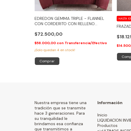
EDREDON GEMMA TRIPLE - FLANNEL
HASTA 1
CON CORDERITO CON RELLENO
FRAZAD
SILICONADO - (SOLO BORDO Y
$72.500,00
NATURAL)
$18.1
$58.000,00
con
Transferencia/Efectivo
$14.50
¡Solo quedan
4
en stock!
Comp
Comprar
Nuestra empresa tiene una
Información
tradición que se transmite
hace 3 generaciones. Para
Inicio
su tranquilidad le
LIQUIDACION INV
brindamos esa confianza
Productos
que transmitimos a