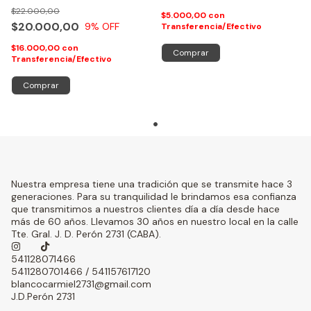
PERCAL 180 HILOS 100 %
$22.000,00
ALGODON
$5.000,00
con
$20.000,00
9
% OFF
Transferencia/Efectivo
$16.000,00
con
Comprar
Transferencia/Efectivo
Nuestra empresa tiene una tradición que se transmite hace 3
generaciones. Para su tranquilidad le brindamos esa confianza
que transmitimos a nuestros clientes día a día desde hace
más de 60 años. Llevamos 30 años en nuestro local en la calle
Tte. Gral. J. D. Perón 2731 (CABA).
541128071466
5411280701466 / 541157617120
blancocarmiel2731@gmail.com
J.D.Perón 2731