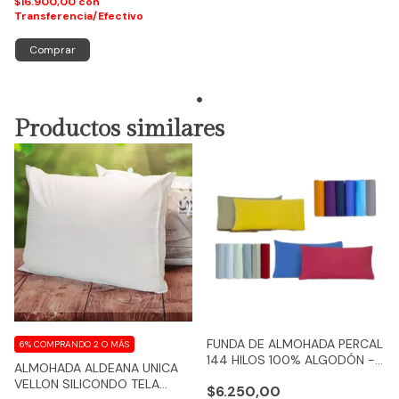
$16.900,00
con
Transferencia/Efectivo
Comprar
Productos similares
FUNDA DE ALMOHADA PERCAL
6%
COMPRANDO 2 O MÁS
144 HILOS 100% ALGODÓN -
ALMOHADA ALDEANA UNICA
COD 115
VELLON SILICONDO TELA
$6.250,00