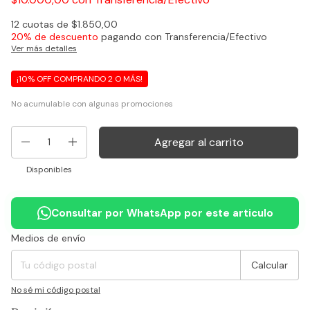
12
cuotas de
$1.850,00
20% de descuento
pagando con Transferencia/Efectivo
Ver más detalles
¡10% OFF COMPRANDO 2 O MÁS!
No acumulable con algunas promociones
Disponibles
Consultar por WhatsApp por este articulo
Medios de envío
Entregas para el CP:
Cambiar CP
Calcular
No sé mi código postal